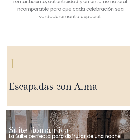
romanticismo, autenticidad y un entorno natural
incomparable para que cada celebración sea
verdaderamente especial.
1
Escapadas con Alma
Suite Romántica
La Suite perfecta para disfrutar de una noche